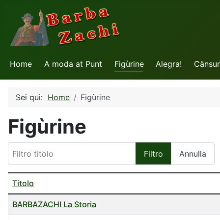
Home
A moda at Punt
Figùrine
Alegra!
Cänsu
Sei qui:
Home
Figùrine
Figùrine
Filtro titolo
Filtro
Annulla
Titolo
Tabella degli Articoli
BARBAZACHI La Storia