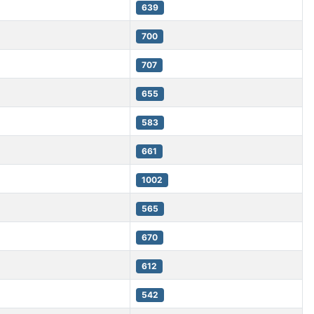
639
700
707
655
583
661
1002
565
670
612
542