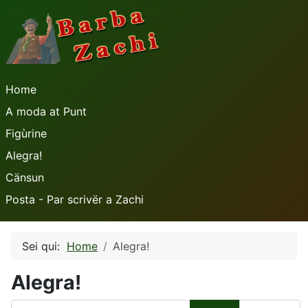
Home
A moda at Punt
Figùrine
Alegra!
Cänsun
Posta - Par scrivër a Zachi
Sei qui:
Home
Alegra!
Alegra!
Filtro titolo