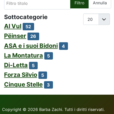
Filtro
Annulla
Sottocategorie
Visualizza n.
Al Vul
52
Pëinser
26
ASA e i suoi Bidoni
4
La Montatura
5
Di-Letta
5
Forza Silvio
5
Cinque Stelle
3
Copyright © 2026 Barba Zachi. Tutti i diritti riservati.