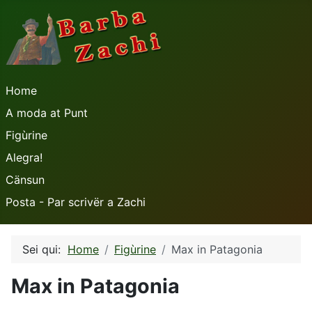
Home
A moda at Punt
Figùrine
Alegra!
Cänsun
Posta - Par scrivër a Zachi
Sei qui:
Home
Figùrine
Max in Patagonia
Max in Patagonia