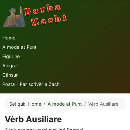
Home
A moda at Punt
Figùrine
Alegra!
Cänsun
Posta - Par scrivër a Zachi
Sei qui:
Home
A moda at Punt
Vèrb Ausiliare
Vèrb Ausiliare