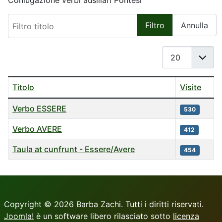
Coniugazione verbi ausiliari Pontesi
Filtro titolo
Filtro
Annulla
Visualizza n.
Titolo
Visite
Tabella degli Articoli
Verbo ESSERE
530
Verbo AVERE
412
Taula at cunfrunt - Essere/Avere
454
Copyright © 2026 Barba Zachi. Tutti i diritti riservati.
Joomla!
è un software libero rilasciato sotto
licenza